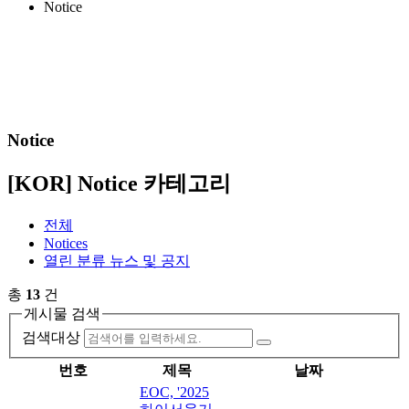
Notice
re Download
Notice
[KOR] Notice 카테고리
전체
Notices
열린 분류
뉴스 및 공지
총
13
건
게시물 검색
검색대상
번호
제목
날짜
EOC, '2025